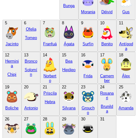
Bunga
Morania
Déivid
Gus
5
6
7
8
9
10
11
Ofelia
Tomeo
Jacinto
Franfuá
Ágata
Surfín
Benito
Antípod
a
12
13
14
15
16
17
18
Hermini
Bronco
Bea
a
Solomí
Hipóleo
Chipi
n
Norbert
Frida
Camem
Álex
o
ber
19
20
21
22
23
24
25
Priscila
Rosana
ri
Hebra
Brunild
Boliche
Antonio
Silvana
Grouch
Amanda
a
o
26
27
28
29
30
31