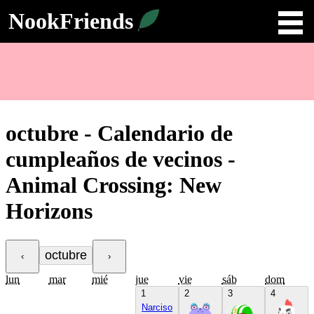
NookFriends
octubre - Calendario de
cumpleaños de vecinos -
Animal Crossing: New
Horizons
octubre
‹
›
lun
mar
mié
jue
vie
sáb
dom
1
2
3
4
Narciso