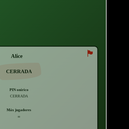
🏴
Alice
CERRADA
PIN onírico
CERRADA
Máx jugadores
∞