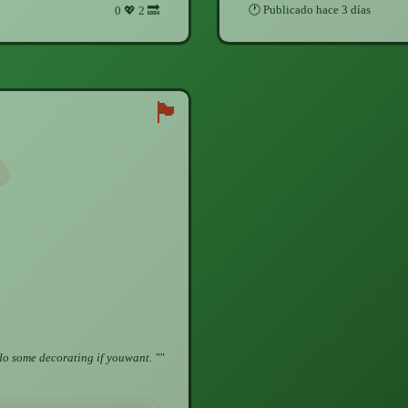
🕐
Publicado
hace 3 días
0
💖
2
🔜
🏴
do some decorating if youwant. "
"