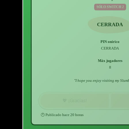
SÓLO SWITCH 2
CERRADA
PIN onírico
CERRADA
Máx jugadores
8
"
I hope you enjoy visiting my Slum
💖
¡Gracias!
🕐
Publicado
hace 20 horas