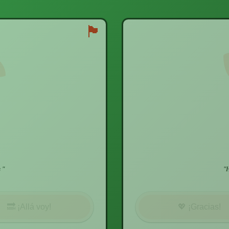
🏴
s
"
"
H
🔜
¡Allá voy!
💖
¡Gracias!