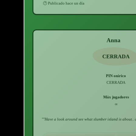
🕐
Publicado
hace un día
Anna
CERRADA
PIN onírico
CERRADA
Máx jugadores
∞
"
"Have a look around see what slumber island is about.. 