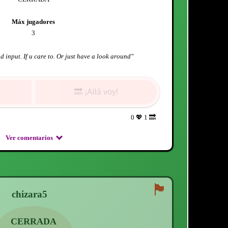
Máx jugadores
3
d input. If u care to. Or just have a look around
"
🔜
¡Allá voy!
0
💖
1
🔜
Ver comentarios
🏴
chizara5
CERRADA