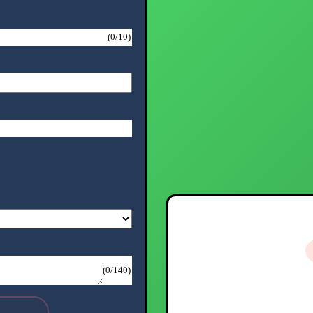
(
0
/
10
)
(
0
/
140
)