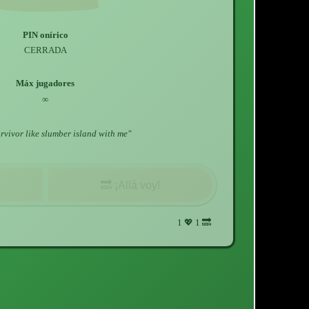
PIN onírico
CERRADA
Máx jugadores
∞
urvivor like slumber island with me
"
🔜
¡Allá voy!
1
💖
1
🔜