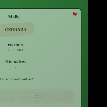
🏴
Molly
CERRADA
PIN onírico
CERRADA
Máx jugadores
2
i come decorate with me!
"
🔜
¡Allá voy!