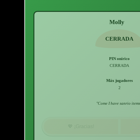
Molly
CERRADA
PIN onírico
CERRADA
Máx jugadores
2
"
Come I have sanrio item
💖
¡Gracias!