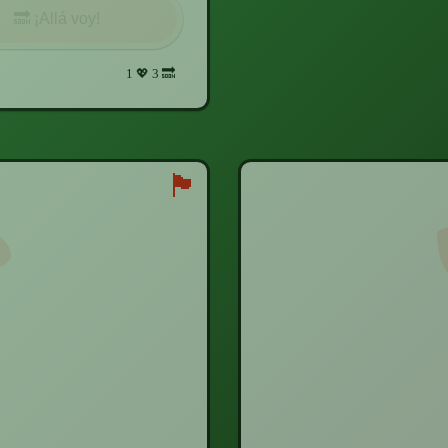
🔜
¡Allá voy!
1
💖
3
🔜
🏴