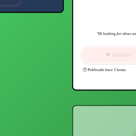
"
Hi.looking for ideas an
💖
¡Gracias!
🕐
Publicado
hace 5 horas