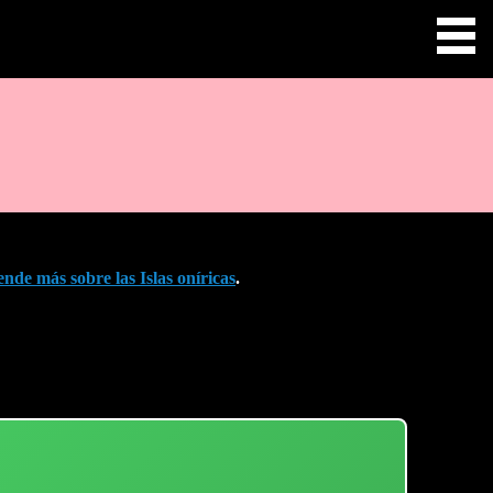
nde más sobre las Islas oníricas
.