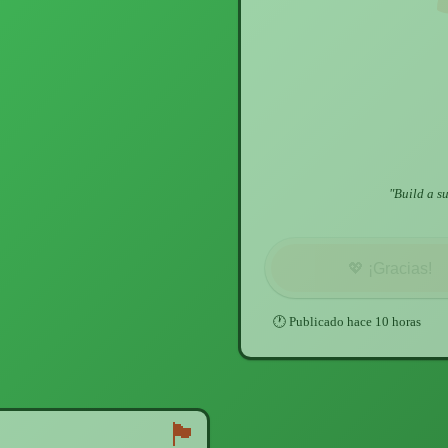
"
Build a s
💖
¡Gracias!
🕐
Publicado
hace 10 horas
🏴