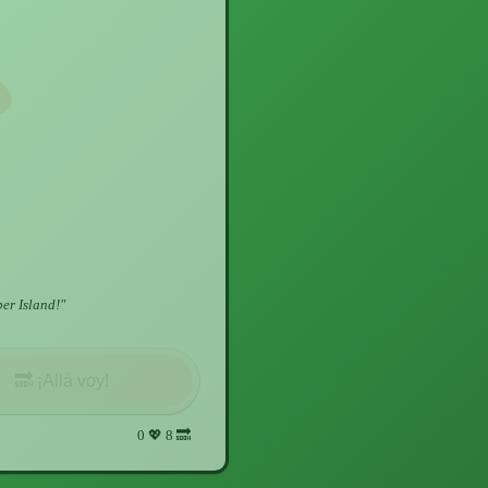
ber Island!
"
🔜
¡Allá voy!
0
💖
8
🔜