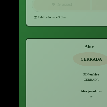
💖
¡Gracias!
🕐
Publicado
hace 3 días
Alice
CERRADA
PIN onírico
CERRADA
Máx jugadores
∞