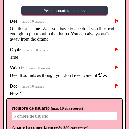
Ver comentarios anteriores
Dee
🏴
hace 10 meses
Oh, thts a shame. Well you have to decide if you like acnh
enough to put up with the drama. You can always walk
away from the drama.
Clyde
🏴
hace 10 meses
True
Valerie
🏴
hace 10 meses
Dee..It sounds as though you don't even care lol 💀🤣
Dee
🏴
hace 10 meses
How?
Clyde
🏴
hace 10 meses
Nombre de usuario
(
máx 10 carácteres
)
I will stick around to much work on my island
⟲
Cargar comentarios nuevos
Añade tu comentario
(
máx 280 carácteres
)