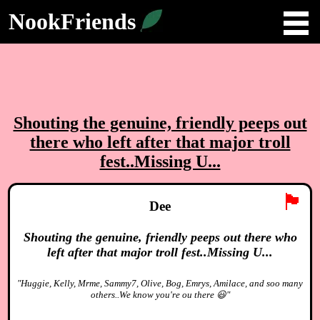
NookFriends
Shouting the genuine, friendly peeps out
there who left after that major troll
fest..Missing U...
🏴
Dee
Shouting the genuine, friendly peeps out there who
left after that major troll fest..Missing U...
"Huggie, Kelly, Mrme, Sammy7, Olive, Bog, Emrys, Amilace, and soo many
others..We know you're ou there 😃"