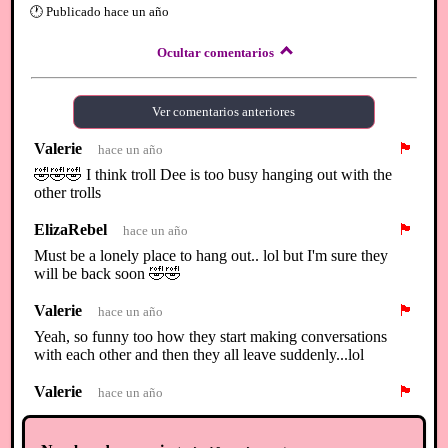
🕐
Publicado
hace un año
Ocultar comentarios
Ver comentarios anteriores
Valerie
🏴
hace un año
🤣🤣🤣 I think troll Dee is too busy hanging out with the
other trolls
ElizaRebel
🏴
hace un año
Must be a lonely place to hang out.. lol but I'm sure they
will be back soon 🤣🤣
Valerie
🏴
hace un año
Yeah, so funny too how they start making conversations
with each other and then they all leave suddenly...lol
Valerie
🏴
hace un año
Eliza if you scroll back through the Chat Room pinned post
you'll see some trolls Penny and Elinor...read over their