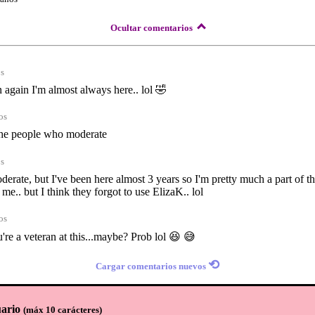
Ocultar comentarios
os
n again I'm almost always here.. lol 🤣
os
the people who moderate
os
derate, but I've been here almost 3 years so I'm pretty much a part of th
 me.. but I think they forgot to use ElizaK.. lol
os
u're a veteran at this...maybe? Prob lol 😆 😅
⟲
Cargar comentarios nuevos
ario
(
máx 10 carácteres
)