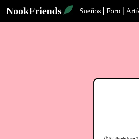
NookFriends
Sueños
Foro
Artí
🕐
Publicado
hace 2