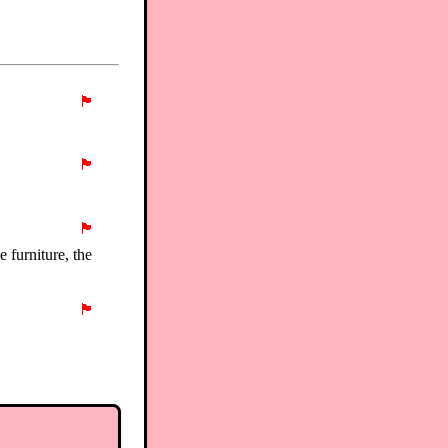
🏴
🏴
🏴
e furniture, the
🏴