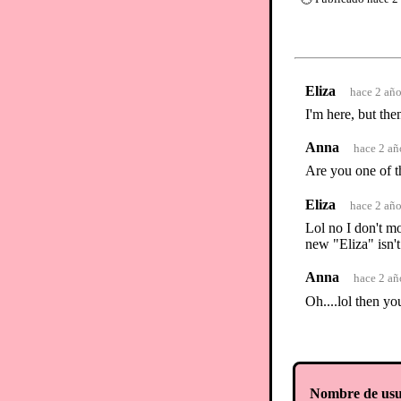
Eliza
hace 2 añ
I'm here, but the
Anna
hace 2 añ
Are you one of 
Eliza
hace 2 añ
Lol no I don't mo
new "Eliza" isn't
Anna
hace 2 añ
Oh....lol then yo
Nombre de usu