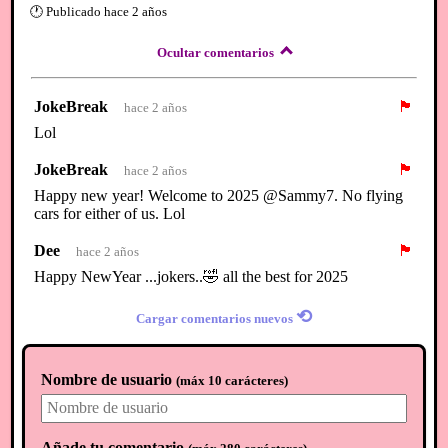
🕐
Publicado
hace 2 años
Ocultar comentarios
JokeBreak
🏴
hace 2 años
Lol
JokeBreak
🏴
hace 2 años
Happy new year! Welcome to 2025 @Sammy7. No flying
cars for either of us. Lol
Dee
🏴
hace 2 años
Happy NewYear ...jokers..🤣 all the best for 2025
⟲
Cargar comentarios nuevos
Nombre de usuario
(
máx 10 carácteres
)
Añade tu comentario