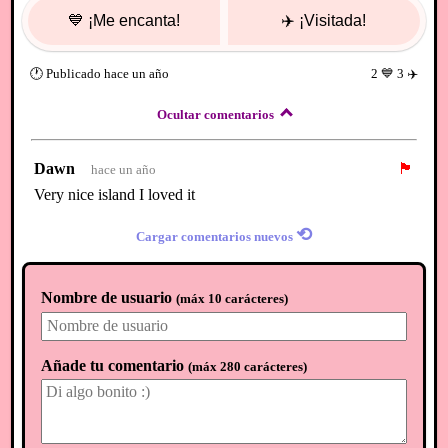
💙
¡Me encanta!
✈️
¡Visitada!
🕐
Publicado
hace un año
2
💙
3
✈️
Ocultar comentarios
Dawn
🏴
hace un año
Very nice island I loved it
⟲
Cargar comentarios nuevos
Nombre de usuario
(
máx 10 carácteres
)
Añade tu comentario
(
máx 280 carácteres
)