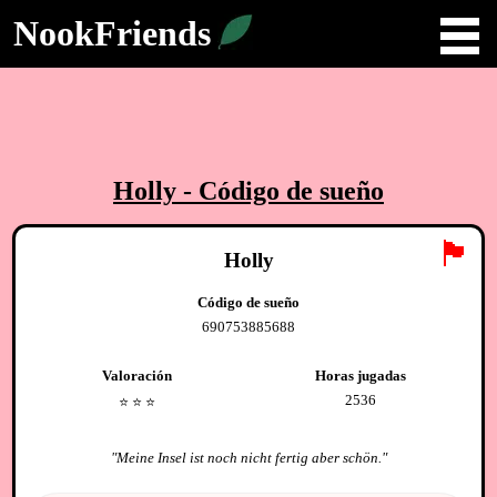
NookFriends
Holly
- Código de sueño
🏴
Holly
Código de sueño
690753885688
Valoración
Horas jugadas
2536
⭐️
⭐️
⭐️
"
Meine Insel ist noch nicht fertig aber schön.
"