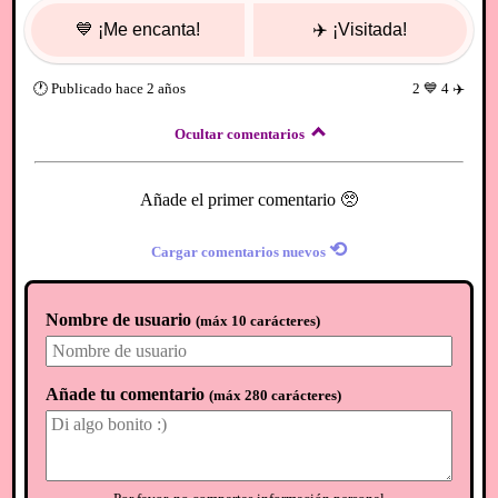
💙
¡Me encanta!
✈️
¡Visitada!
🕐
Publicado
hace 2 años
2
💙
4
✈️
Ocultar comentarios
Añade el primer comentario 🥺
⟲
Cargar comentarios nuevos
Nombre de usuario
(
máx 10 carácteres
)
Añade tu comentario
(
máx 280 carácteres
)