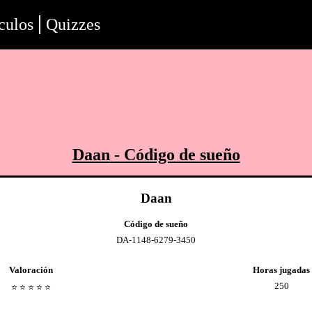
culos
Quizzes
Daan
- Código de sueño
Daan
Código de sueño
DA-1148-6279-3450
Valoración
Horas jugadas
250
⭐️
⭐️
⭐️
⭐️
⭐️