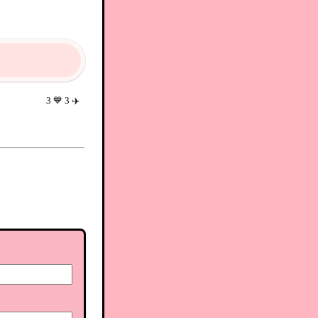
3
💙
3
✈️