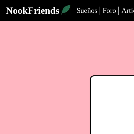
NookFriends
Sueños
Foro
Artí