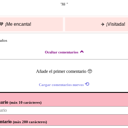
"
Hi
"
💙
¡Me encanta!
✈️
¡Visitada!
 años
Ocultar comentarios
Añade el primer comentario 🥺
⟲
Cargar comentarios nuevos
ario
(
máx 10 carácteres
)
ntario
(
máx 280 carácteres
)