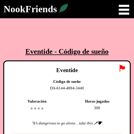
NookFriends
Eventide
- Código de sueño
🏴
Eventide
Código de sueño
DA-6144-4894-3440
Valoración
Horas jugadas
300
⭐️
⭐️
⭐️
⭐️
"
It’s dangerous to go alone... take this 🗡🛡
"