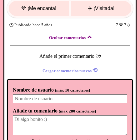
💙
¡Me encanta!
✈️
¡Visitada!
🕐
Publicado
hace 5 años
7
💙
7
✈️
Ocultar comentarios
Añade el primer comentario 🥺
⟲
Cargar comentarios nuevos
Nombre de usuario
(
máx 10 carácteres
)
Añade tu comentario
(
máx 280 carácteres
)