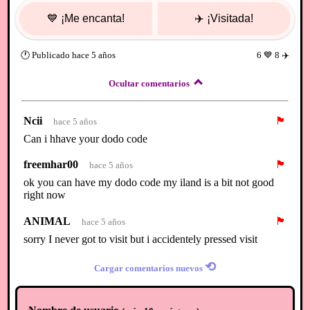
💙
¡Me encanta!
✈️
¡Visitada!
🕐
Publicado
hace 5 años
6
💙
8
✈️
Ocultar comentarios
Ncii
🏴
hace 5 años
Can i hhave your dodo code
freemhar00
🏴
hace 5 años
ok you can have my dodo code my iland is a bit not good
right now
ANIMAL
🏴
hace 5 años
sorry I never got to visit but i accidentely pressed visit
⟲
Cargar comentarios nuevos