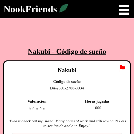
NookFriends
Nakubi
- Código de sueño
🏴
Nakubi
Código de sueño
DA-2601-2708-3034
Valoración
Horas jugadas
1000
⭐️
⭐️
⭐️
⭐️
⭐️
"
Please check out my island. Many hours of work and still loving it! Lots
to see inside and out. Enjoy!
"