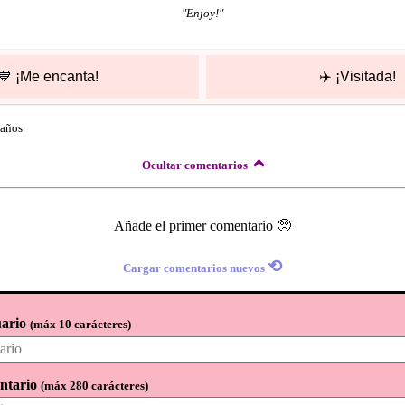
"
Enjoy!
"
💙
¡Me encanta!
✈️
¡Visitada!
 años
Ocultar comentarios
Añade el primer comentario 🥺
⟲
Cargar comentarios nuevos
ario
(
máx 10 carácteres
)
ntario
(
máx 280 carácteres
)