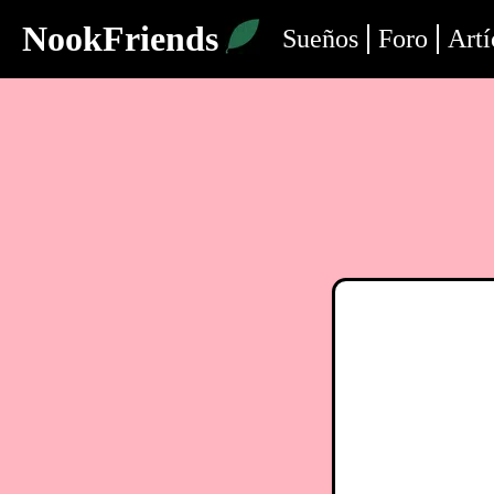
NookFriends
Sueños
Foro
Artí