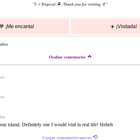
"
5 ⭐️ Tropical 🏝. Thank you for visiting 🤙
"
💙
¡Me encanta!
✈️
¡Visitada!
 años
Ocultar comentarios
ños
ños
ños
ur island. Definitely one I would visit in real life! Heheh
⟲
Cargar comentarios nuevos