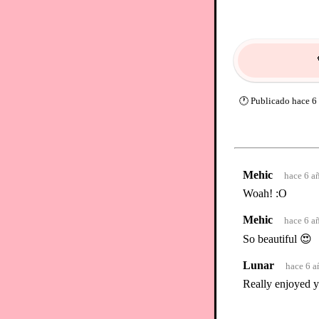
🕐
Publicado
hace 6
Mehic
hace 6 a
Woah! :O
Mehic
hace 6 a
So beautiful 😍
Lunar
hace 6 a
Really enjoyed yo