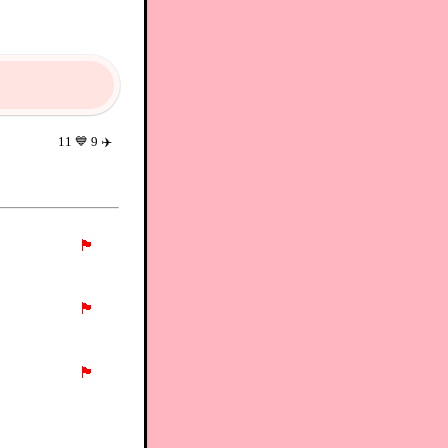
11
💙
9
✈️
🏴
🏴
🏴