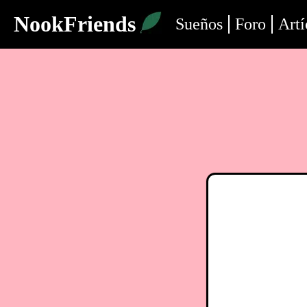
NookFriends
Sueños
Foro
Artí