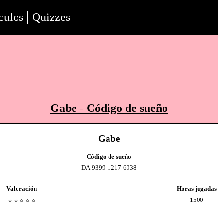
culos
Quizzes
Gabe
- Código de sueño
Gabe
Código de sueño
DA-9399-1217-6938
Valoración
Horas jugadas
1500
⭐️
⭐️
⭐️
⭐️
⭐️