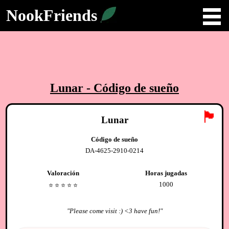
NookFriends
Lunar
- Código de sueño
🏴
Lunar
Código de sueño
DA-4625-2910-0214
Valoración
Horas jugadas
1000
⭐️
⭐️
⭐️
⭐️
⭐️
"
Please come visit :) <3 have fun!
"