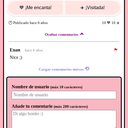
💙
¡Me encanta!
✈️
¡Visitada!
🕐
Publicado
hace 6 años
10
💙
10
✈️
Ocultar comentarios
Euan
🏴
hace 6 años
Nice ;)
⟲
Cargar comentarios nuevos
Nombre de usuario
(
máx 10 carácteres
)
Añade tu comentario
(
máx 280 carácteres
)