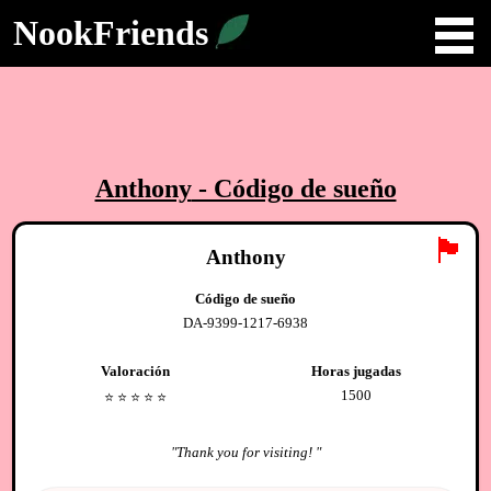
NookFriends
Anthony
- Código de sueño
🏴
Anthony
Código de sueño
DA-9399-1217-6938
Valoración
Horas jugadas
1500
⭐️
⭐️
⭐️
⭐️
⭐️
"
Thank you for visiting!
"