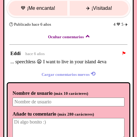
💙
¡Me encanta!
✈️
¡Visitada!
🕐
Publicado
hace 6 años
4
💙
5
✈️
Ocultar comentarios
Eddi
🏴
hace 6 años
... speechless 😦 I want to live in your island 4eva
⟲
Cargar comentarios nuevos
Nombre de usuario
(
máx 10 carácteres
)
Añade tu comentario
(
máx 280 carácteres
)