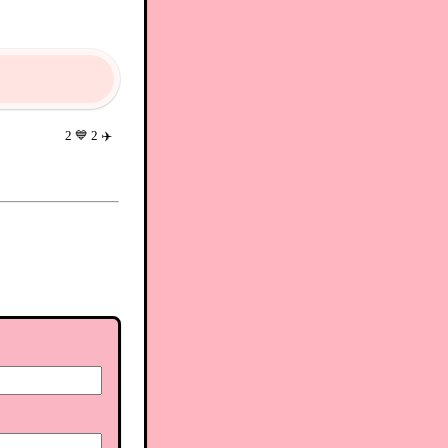
2
💙
2
✈️