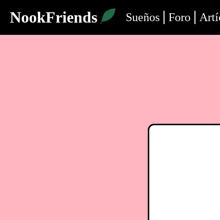
NookFriends
Sueños
Foro
Artí