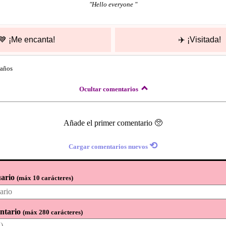
"
Hello everyone
"
💙
¡Me encanta!
✈️
¡Visitada!
 años
Ocultar comentarios
Añade el primer comentario 🥺
⟲
Cargar comentarios nuevos
ario
(
máx 10 carácteres
)
ntario
(
máx 280 carácteres
)