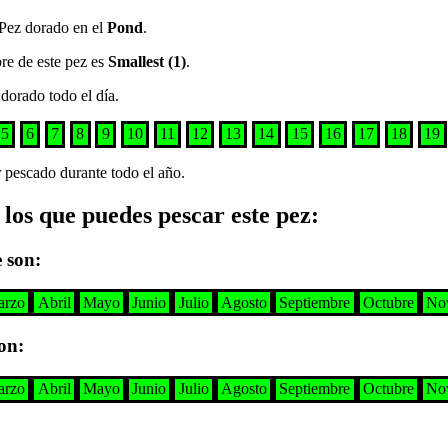
Pez dorado en el
Pond
.
re de este pez es
Smallest (1)
.
 dorado
todo el día
.
5
6
7
8
9
10
11
12
13
14
15
16
17
18
19
 pescado durante todo el año
.
 los que puedes pescar este pez
:
e son
:
arzo
Abril
Mayo
Junio
Julio
Agosto
Septiembre
Octubre
No
son
:
arzo
Abril
Mayo
Junio
Julio
Agosto
Septiembre
Octubre
No