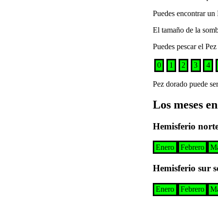
Puedes encontrar un 
El tamaño de la somb
Puedes pescar el
Pez
0
1
2
3
4
Pez dorado
puede ser
Los meses en
Hemisferio nort
Enero
Febrero
M
Hemisferio sur 
Enero
Febrero
M