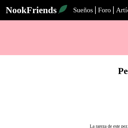
NookFriends
Sueños
Foro
Artí
Pe
La rareza de este pez