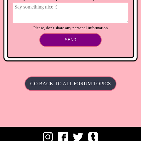
garnichts Mann darf auf der Insel nur stehen bleiben
oder???
⟲
Load newer comments
Please, don't share any personal information
SEND
GO BACK TO ALL FORUM TOPICS