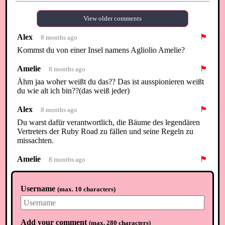
View older comments
Alex
🏴
8 months ago
Kommst du von einer Insel namens Agliolio Amelie?
Amelie
🏴
8 months ago
Ähm jaa woher weißt du das?? Das ist ausspionieren weißt
du wie alt ich bin??(das weiß jeder)
Alex
🏴
8 months ago
Du warst dafür verantwortlich, die Bäume des legendären
Vertreters der Ruby Road zu fällen und seine Regeln zu
missachten.
Amelie
🏴
8 months ago
Bist du der ,,Anwalt“ von ihm oder was???
Username
(
max. 10 characters
)
Amelie
🏴
8 months ago
Eif so ein Baby Scheiß echt lass. Es doch Animal crossing
ist ein Spiel und nicht eine Regel Insel wo Mann nicht
laufen darf was darf Mann eigentlich noch wahrscheinlich
Add your comment
(
max. 280 characters
)