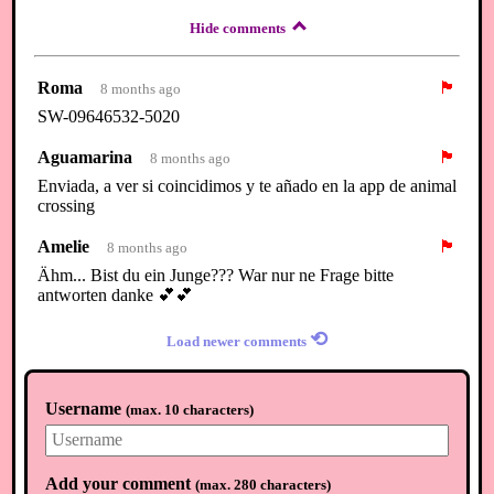
Hide comments
Roma
🏴
8 months ago
SW-09646532-5020
Aguamarina
🏴
8 months ago
Enviada, a ver si coincidimos y te añado en la app de animal
crossing
Amelie
🏴
8 months ago
Ähm... Bist du ein Junge??? War nur ne Frage bitte
antworten danke 💕💕
⟲
Load newer comments
Username
(
max. 10 characters
)
Add your comment
(
max. 280 characters
)